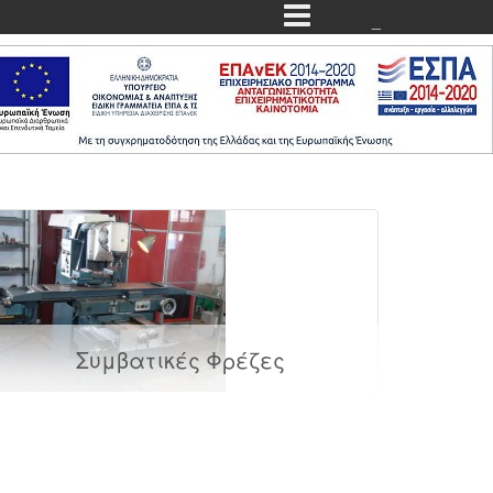
_
Συμβατικές Φρέζες