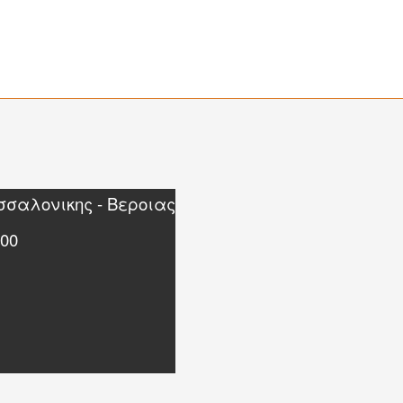
εσσαλονικης - Βεροιας
00