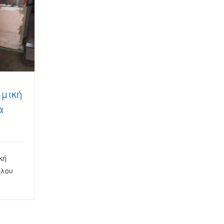
μική
α
κή
λου