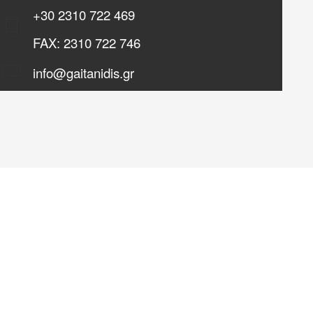
+30
2310 722 469
FAX:
2310 722 746
info@gaitanidis.gr
Για την περιήγησή σας στην ιστοσελίδα συμφωνείτε με τη
χρήση των cookies. Τα cookies επιτρέπουν μια σειρά από
λειτουργίες που ενισχύουν την εμπειρία σας.
Πολιτική Cookies