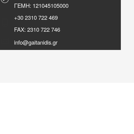
ΓΕΜΗ: 121045105000
+30
2310 722 469
FAX:
2310 722 746
info@gaitanidis.gr
Για την περιήγησή σας στην ιστοσελίδα συμφωνείτε με τη
χρήση των cookies. Τα cookies επιτρέπουν μια σειρά από