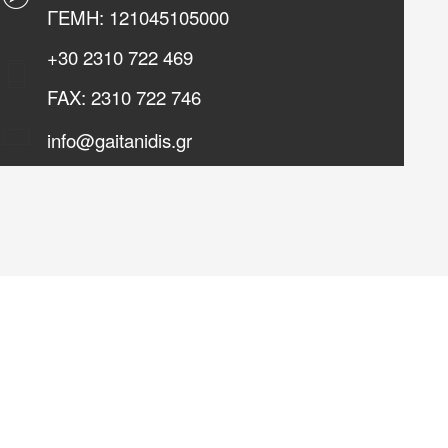
ΓΕΜΗ: 121045105000
+30
2310 722 469
FAX:
2310 722 746
info@gaitanidis.gr
Για την περιήγησή σας στην ιστοσελίδα συμφωνείτε με τη
χρήση των cookies. Τα cookies επιτρέπουν μια σειρά από