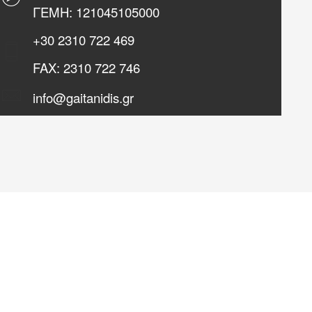
ΓΕΜΗ: 121045105000
+30
2310 722 469
FAX:
2310 722 746
info@gaitanidis.gr
Για την περιήγησή σας στην ιστοσελίδα συμφωνείτε με τη
χρήση των cookies. Τα cookies επιτρέπουν μια σειρά από